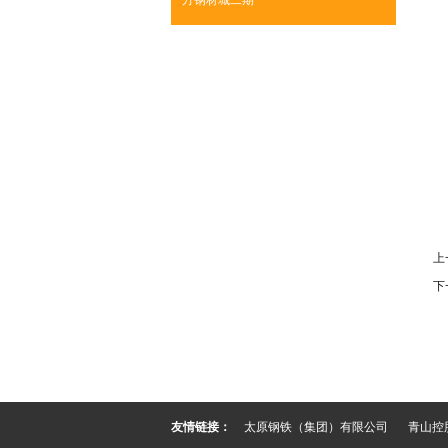
方钢材城二期
上
下
友情链接：
太原钢铁（集团）有限公司
青山控