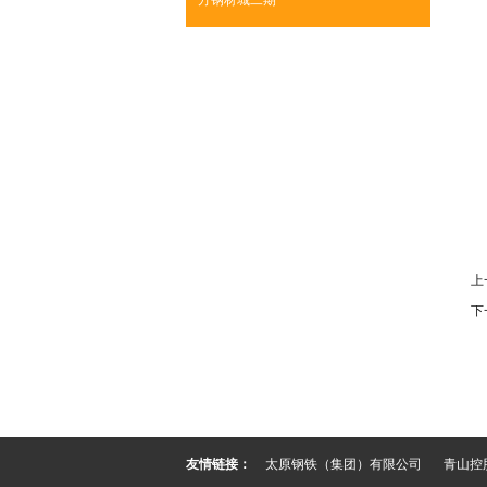
方钢材城二期
上
下
友情链接：
太原钢铁（集团）有限公司
青山控